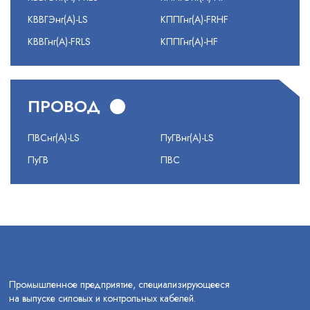
КВВГЭнг(А)-LS
КППГнг(А)-FRHF
КВВГнг(А)-FRLS
КППГнг(А)-HF
ПРОВОД
ПВСнг(А)-LS
ПуГВнг(А)-LS
ПуГВ
ПВС
Промышленное предприятие, специализирующееся
на выпуске силовых и контрольных кабелей.