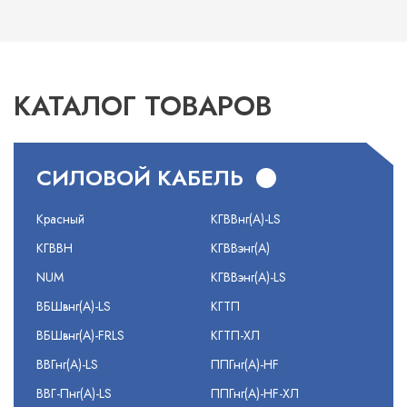
КАТАЛОГ ТОВАРОВ
СИЛОВОЙ КАБЕЛЬ
Красный
КГВВнг(А)-LS
КГВВН
КГВВэнг(А)
NUM
КГВВэнг(А)-LS
ВБШвнг(А)-LS
КГТП
ВБШвнг(А)-FRLS
КГТП-ХЛ
ВВГнг(А)-LS
ППГнг(А)-HF
ВВГ-Пнг(А)-LS
ППГнг(А)-HF-ХЛ