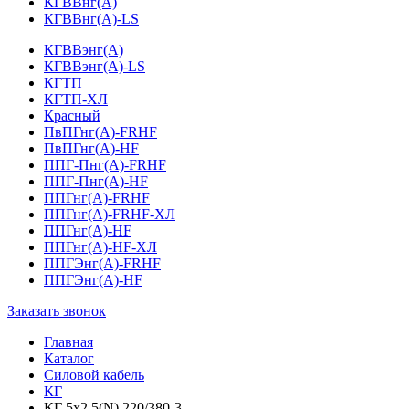
КГВВнг(А)
КГВВнг(А)-LS
КГВВэнг(А)
КГВВэнг(А)-LS
КГТП
КГТП-ХЛ
Красный
ПвПГнг(А)-FRHF
ПвПГнг(А)-HF
ППГ-Пнг(А)-FRHF
ППГ-Пнг(А)-HF
ППГнг(А)-FRHF
ППГнг(А)-FRHF-ХЛ
ППГнг(А)-HF
ППГнг(А)-HF-ХЛ
ППГЭнг(А)-FRHF
ППГЭнг(А)-HF
Заказать звонок
Главная
Каталог
Силовой кабель
КГ
КГ 5х2,5(N) 220/380-3