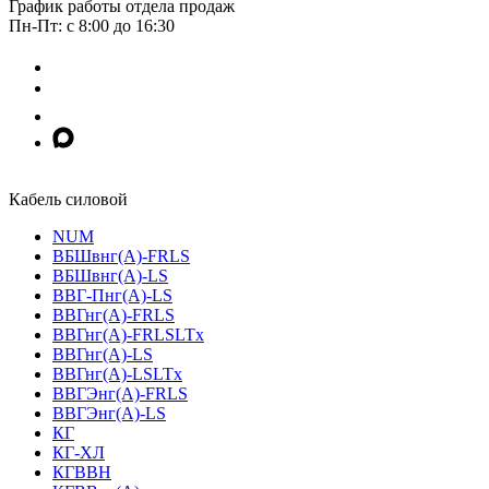
График работы отдела продаж
Пн-Пт: с 8:00 до 16:30
Кабель силовой
NUM
ВБШвнг(А)-FRLS
ВБШвнг(А)-LS
ВВГ-Пнг(А)-LS
ВВГнг(А)-FRLS
ВВГнг(А)-FRLSLTx
ВВГнг(А)-LS
ВВГнг(А)-LSLTx
ВВГЭнг(А)-FRLS
ВВГЭнг(А)-LS
КГ
КГ-ХЛ
КГВВН