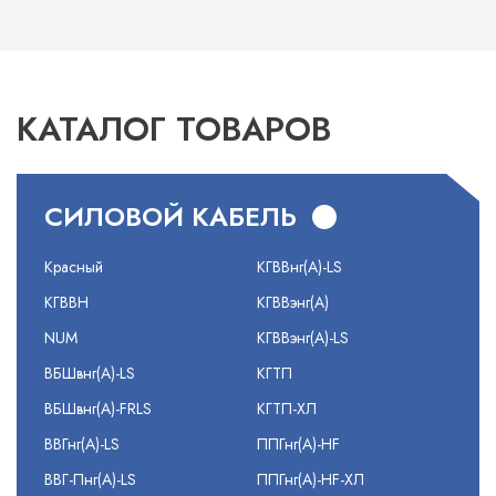
КАТАЛОГ ТОВАРОВ
СИЛОВОЙ КАБЕЛЬ
Красный
КГВВнг(А)-LS
КГВВН
КГВВэнг(А)
NUM
КГВВэнг(А)-LS
ВБШвнг(А)-LS
КГТП
ВБШвнг(А)-FRLS
КГТП-ХЛ
ВВГнг(А)-LS
ППГнг(А)-HF
ВВГ-Пнг(А)-LS
ППГнг(А)-HF-ХЛ