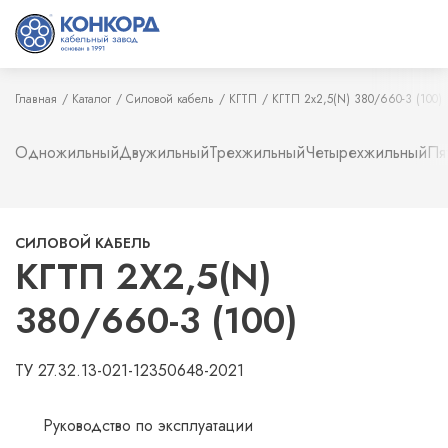
Главная
Каталог
Силовой кабель
КГТП
КГТП 2х2,5(N) 380/660-3 (100)
Одножильный
Двужильный
Трехжильный
Четырехжильный
Пя
СИЛОВОЙ КАБЕЛЬ
КГТП 2Х2,5(N)
380/660-3 (100)
ТУ 27.32.13-021-12350648-2021
Руководство по эксплуатации