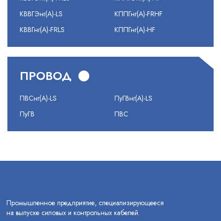
КВВГЭнг(А)-LS
КППГнг(А)-FRHF
КВВГнг(А)-FRLS
КППГнг(А)-HF
ПРОВОД
ПВСнг(А)-LS
ПуГВнг(А)-LS
ПуГВ
ПВС
Промышленное предприятие, специализирующееся
на выпуске силовых и контрольных кабелей.