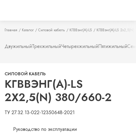
Главная
Каталог
Силовой кабель
КГВВэнг(А)-LS
КГВВэнг(А)-LS 2х2,5(N)
Двужильный
Трехжильный
Четырехжильный
Пятижильный
Сем
СИЛОВОЙ КАБЕЛЬ
КГВВЭНГ(А)-LS
2Х2,5(N) 380/660-2
ТУ 27.32.13-022-12350648-2021
Руководство по эксплуатации