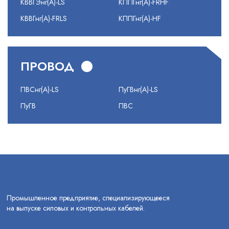
КВВГЭнг(А)-LS
КППГнг(А)-FRHF
КВВГнг(А)-FRLS
КППГнг(А)-HF
ПРОВОД
ПВСнг(А)-LS
ПуГВнг(А)-LS
ПуГВ
ПВС
Промышленное предприятие, специализирующееся
на выпуске силовых и контрольных кабелей.