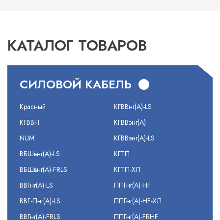
КАТАЛОГ ТОВАРОВ
СИЛОВОЙ КАБЕЛЬ
Красный
КГВВнг(А)-LS
КГВВН
КГВВэнг(А)
NUM
КГВВэнг(А)-LS
ВБШвнг(А)-LS
КГТП
ВБШвнг(А)-FRLS
КГТП-ХЛ
ВВГнг(А)-LS
ППГнг(А)-HF
ВВГ-Пнг(А)-LS
ППГнг(А)-HF-ХЛ
ВВГнг(А)-FRLS
ППГнг(А)-FRHF