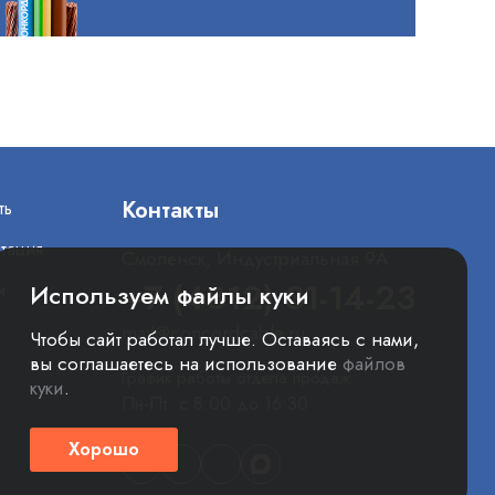
Контакты
ть
тация
Смоленск, Индустриальная 9А
+7 (4812) 31-14-23
и
Используем файлы куки
mail@concordcable.ru
Чтобы сайт работал лучше. Оставаясь с нами,
вы соглашаетесь на использование
файлов
График работы отдела продаж
куки
.
Пн-Пт: с 8:00 до 16:30
Хорошо