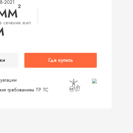
48-2021
2
 ММ
е сечение жил
М
ки
Где купить
луатации
твия требованиям ТР ТС