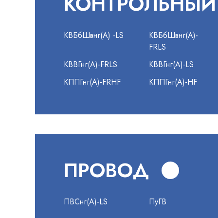
КОНТРОЛЬНЫЙ
КВБбШвнг(А) -LS
КВБбШвнг(А)-
FRLS
КВВГнг(А)-FRLS
КВВГнг(А)-LS
КППГнг(А)-FRHF
КППГнг(А)-HF
ПРОВОД
ПВСнг(А)-LS
ПуГВ