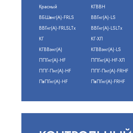
Красный
КГВВН
ВБШвнг(А)-FRLS
ВВГнг(А)-LS
ВВГнг(А)-FRLSLTx
ВВГнг(А)-LSLTx
КГ
КГ-ХЛ
КГВВэнг(А)
КГВВэнг(А)-LS
ППГнг(А)-HF
ППГнг(А)-HF-ХЛ
ППГ-Пнг(А)-HF
ППГ-Пнг(А)-FRHF
ПвПГнг(А)-HF
ПвПГнг(А)-FRHF