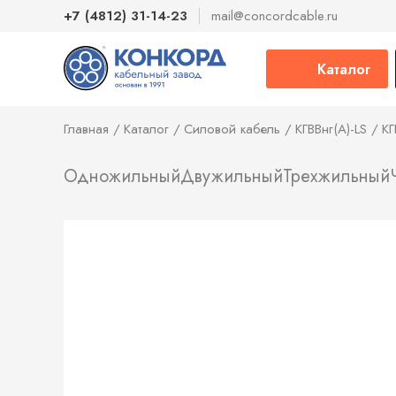
+7 (4812) 31-14-23
mail@concordcable.ru
Каталог
Главная
Каталог
Силовой кабель
КГВВнг(А)-LS
КГ
Одножильный
Двужильный
Трехжильный