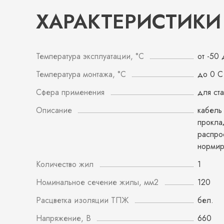
ХАРАКТЕРИСТИКИ
Температура эксплуатации, °С
от -50
Температура монтажа, °С
до 0 С
Сфера применения
для ст
Описание
кабель
прокла
распро
норми
Количество жил
1
Номинальное сечение жилы, мм2
120
Расцветка изоляции ТПЖ
бел.
Напряжение, В
660