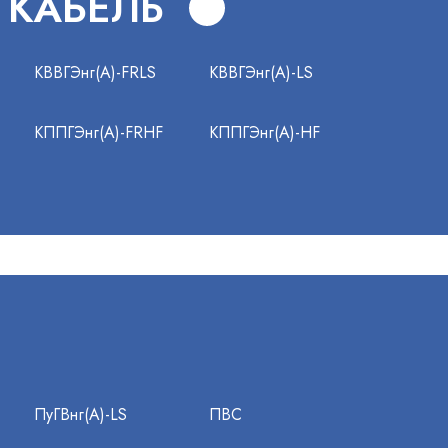
 КАБЕЛЬ
КВВГЭнг(А)-FRLS
КВВГЭнг(А)-LS
КППГЭнг(А)-FRHF
КППГЭнг(А)-HF
ПуГВнг(А)-LS
ПВС