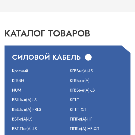
КАТАЛОГ ТОВАРОВ
СИЛОВОЙ КАБЕЛЬ
Красный
КГВВнг(А)-LS
КГВВН
КГВВэнг(А)
NUM
КГВВэнг(А)-LS
ВБШвнг(А)-LS
КГТП
ВБШвнг(А)-FRLS
КГТП-ХЛ
ВВГнг(А)-LS
ППГнг(А)-HF
ВВГ-Пнг(А)-LS
ППГнг(А)-HF-ХЛ