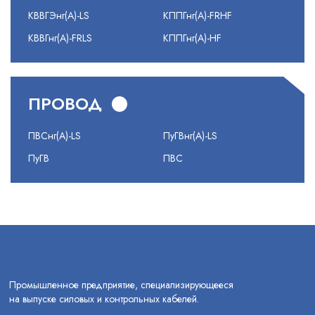
КВВГЭнг(А)-LS
КППГнг(А)-FRHF
КВВГнг(А)-FRLS
КППГнг(А)-HF
ПРОВОД
ПВСнг(А)-LS
ПуГВнг(А)-LS
ПуГВ
ПВС
Промышленное предприятие, специализирующееся
на выпуске силовых и контрольных кабелей.