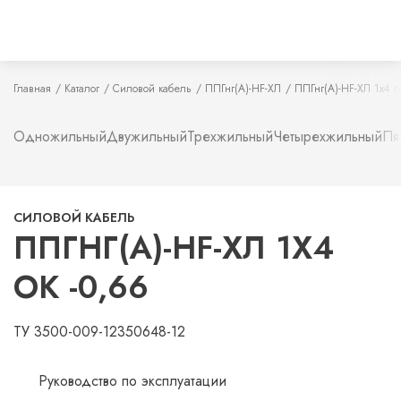
Главная
Каталог
Силовой кабель
ППГнг(А)-HF-ХЛ
ППГнг(А)-HF-ХЛ 1х4 о
Одножильный
Двужильный
Трехжильный
Четырехжильный
Пя
СИЛОВОЙ КАБЕЛЬ
ППГНГ(А)-HF-ХЛ 1Х4
ОК -0,66
ТУ 3500-009-12350648-12
Руководство по эксплуатации