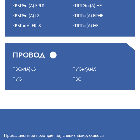
КВВГЭнг(А)-FRLS
КППГЭнг(А)-HF
КВВГЭнг(А)-LS
КППГнг(А)-FRHF
КВВГнг(А)-FRLS
КППГнг(А)-HF
ПРОВОД
ПВСнг(А)-LS
ПуГВнг(А)-LS
ПуГВ
ПВС
Промышленное предприятие, специализирующееся