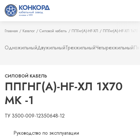
Главная
Каталог
Силовой кабель
ППГнг(А)-HF-ХЛ
ППГнг(А)-HF-ХЛ 1х70 м
Одножильный
Двужильный
Трехжильный
Четырехжильный
Пя
СИЛОВОЙ КАБЕЛЬ
ППГНГ(А)-HF-ХЛ 1Х70
МК -1
ТУ 3500-009-12350648-12
Руководство по эксплуатации