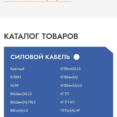
КАТАЛОГ ТОВАРОВ
СИЛОВОЙ КАБЕЛЬ
Красный
КГВВнг(А)-LS
КГВВН
КГВВэнг(А)
NUM
КГВВэнг(А)-LS
ВБШвнг(А)-LS
КГТП
ВБШвнг(А)-FRLS
КГТП-ХЛ
ВВГнг(А)-LS
ППГнг(А)-HF