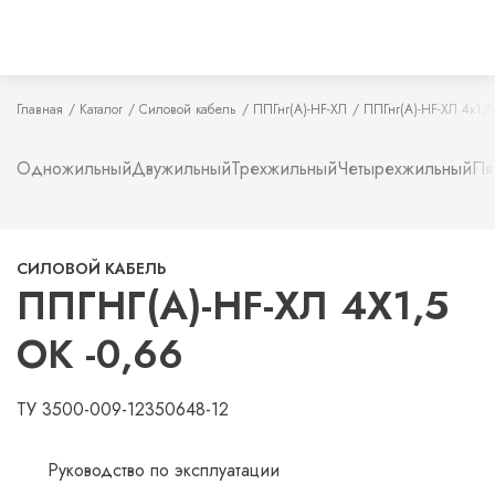
Главная
Каталог
Силовой кабель
ППГнг(А)-HF-ХЛ
ППГнг(А)-HF-ХЛ 4х1,5
Одножильный
Двужильный
Трехжильный
Четырехжильный
Пя
СИЛОВОЙ КАБЕЛЬ
ППГНГ(А)-HF-ХЛ 4Х1,5
ОК -0,66
ТУ 3500-009-12350648-12
Руководство по эксплуатации