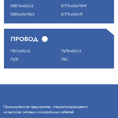
КВВГЭнг(А)-LS
КППГнг(А)-FRHF
КВВГнг(А)-FRLS
КППГнг(А)-HF
ПРОВОД
ПВСнг(А)-LS
ПуГВнг(А)-LS
ПуГВ
ПВС
Промышленное предприятие, специализирующееся
на выпуске силовых и контрольных кабелей.