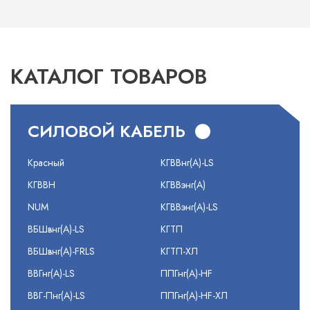
КАТАЛОГ ТОВАРОВ
СИЛОВОЙ КАБЕЛЬ
Красный
КГВВнг(А)-LS
КГВВН
КГВВэнг(А)
NUM
КГВВэнг(А)-LS
ВБШвнг(А)-LS
КГТП
ВБШвнг(А)-FRLS
КГТП-ХЛ
ВВГнг(А)-LS
ППГнг(А)-HF
ВВГ-Пнг(А)-LS
ППГнг(А)-HF-ХЛ