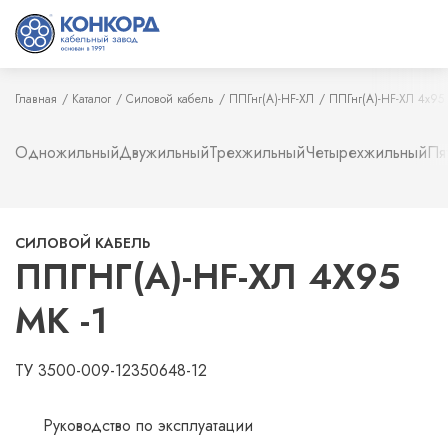
Главная
Каталог
Силовой кабель
ППГнг(А)-HF-ХЛ
ППГнг(А)-HF-ХЛ 4х95 
Одножильный
Двужильный
Трехжильный
Четырехжильный
Пя
СИЛОВОЙ КАБЕЛЬ
ППГНГ(А)-HF-ХЛ 4Х95
МК -1
ТУ 3500-009-12350648-12
Руководство по эксплуатации