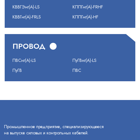
КВВГЭнг(А)-LS
КППГнг(А)-FRHF
КВВГнг(А)-FRLS
КППГнг(А)-HF
ПРОВОД
ПВСнг(А)-LS
ПуГВнг(А)-LS
ПуГВ
ПВС
Промышленное предприятие, специализирующееся
на выпуске силовых и контрольных кабелей.