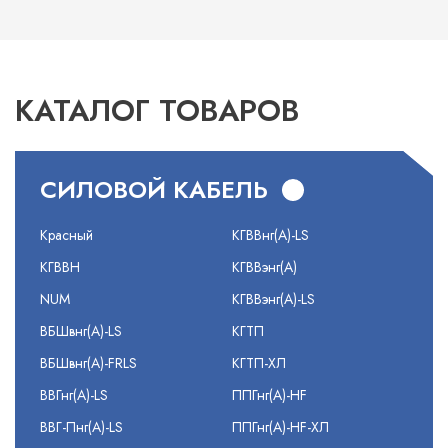
КАТАЛОГ ТОВАРОВ
СИЛОВОЙ КАБЕЛЬ
Красный
КГВВнг(А)-LS
КГВВН
КГВВэнг(А)
NUM
КГВВэнг(А)-LS
ВБШвнг(А)-LS
КГТП
ВБШвнг(А)-FRLS
КГТП-ХЛ
ВВГнг(А)-LS
ППГнг(А)-HF
ВВГ-Пнг(А)-LS
ППГнг(А)-HF-ХЛ