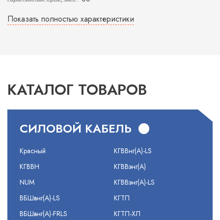
Показать полностью характеристики
КАТАЛОГ ТОВАРОВ
СИЛОВОЙ КАБЕЛЬ
Красный
КГВВнг(А)-LS
КГВВН
КГВВэнг(А)
NUM
КГВВэнг(А)-LS
ВБШвнг(А)-LS
КГТП
ВБШвнг(А)-FRLS
КГТП-ХЛ