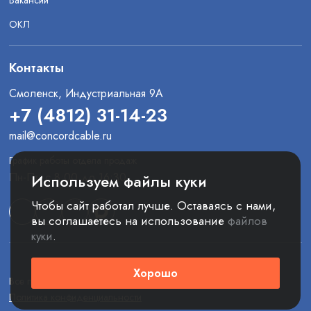
Вакансии
ОКЛ
Контакты
Смоленск, Индустриальная 9А
+7 (4812) 31-14-23
mail@concordcable.ru
График работы отдела продаж
Пн-Пт: с 8:00 до 16:30
Используем файлы куки
Чтобы сайт работал лучше. Оставаясь с нами,
вы соглашаетесь на использование
файлов
куки
.
Хорошо
Все права защищены. © 2025 ООО «Конкорд»
Политика конфиденциальности