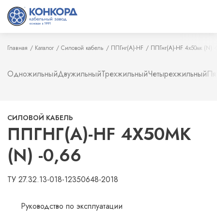
Главная
Каталог
Силовой кабель
ППГнг(А)-HF
ППГнг(А)-HF 4х50мк (N) 
Одножильный
Двужильный
Трехжильный
Четырехжильный
Пя
СИЛОВОЙ КАБЕЛЬ
ППГНГ(А)-HF 4Х50МК
(N) -0,66
ТУ 27.32.13-018-12350648-2018
Руководство по эксплуатации