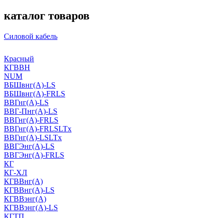
каталог товаров
Силовой кабель
Красный
КГВВН
NUM
ВБШвнг(А)-LS
ВБШвнг(А)-FRLS
ВВГнг(А)-LS
ВВГ-Пнг(А)-LS
ВВГнг(А)-FRLS
ВВГнг(А)-FRLSLTx
ВВГнг(А)-LSLTx
ВВГЭнг(А)-LS
ВВГЭнг(А)-FRLS
КГ
КГ-ХЛ
КГВВнг(А)
КГВВнг(А)-LS
КГВВэнг(А)
КГВВэнг(А)-LS
КГТП