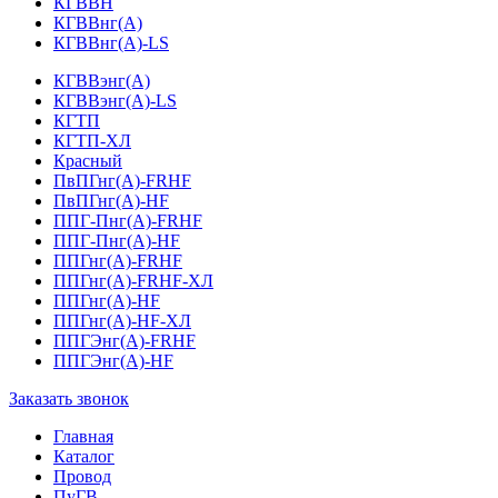
КГВВН
КГВВнг(А)
КГВВнг(А)-LS
КГВВэнг(А)
КГВВэнг(А)-LS
КГТП
КГТП-ХЛ
Красный
ПвПГнг(А)-FRHF
ПвПГнг(А)-HF
ППГ-Пнг(А)-FRHF
ППГ-Пнг(А)-HF
ППГнг(А)-FRHF
ППГнг(А)-FRHF-ХЛ
ППГнг(А)-HF
ППГнг(А)-HF-ХЛ
ППГЭнг(А)-FRHF
ППГЭнг(А)-HF
Заказать звонок
Главная
Каталог
Провод
ПуГВ