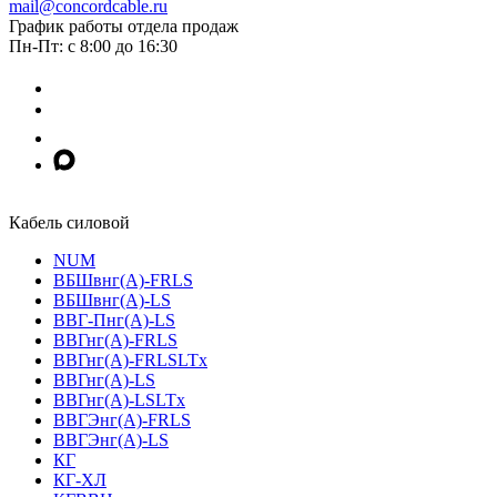
mail@concordcable.ru
График работы отдела продаж
Пн-Пт: с 8:00 до 16:30
Кабель силовой
NUM
ВБШвнг(А)-FRLS
ВБШвнг(А)-LS
ВВГ-Пнг(А)-LS
ВВГнг(А)-FRLS
ВВГнг(А)-FRLSLTx
ВВГнг(А)-LS
ВВГнг(А)-LSLTx
ВВГЭнг(А)-FRLS
ВВГЭнг(А)-LS
КГ
КГ-ХЛ