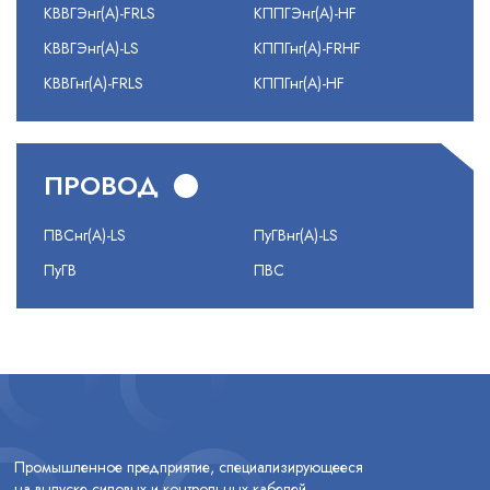
КВВГЭнг(А)-FRLS
КППГЭнг(А)-HF
КВВГЭнг(А)-LS
КППГнг(А)-FRHF
КВВГнг(А)-FRLS
КППГнг(А)-HF
ПРОВОД
ПВСнг(А)-LS
ПуГВнг(А)-LS
ПуГВ
ПВС
Промышленное предприятие, специализирующееся
на выпуске силовых и контрольных кабелей.