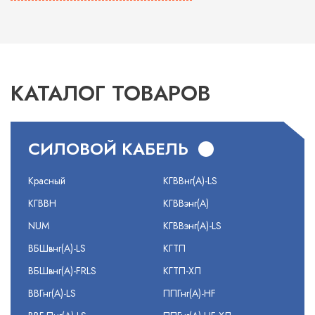
КАТАЛОГ ТОВАРОВ
СИЛОВОЙ КАБЕЛЬ
Красный
КГВВнг(А)-LS
КГВВН
КГВВэнг(А)
NUM
КГВВэнг(А)-LS
ВБШвнг(А)-LS
КГТП
ВБШвнг(А)-FRLS
КГТП-ХЛ
ВВГнг(А)-LS
ППГнг(А)-HF