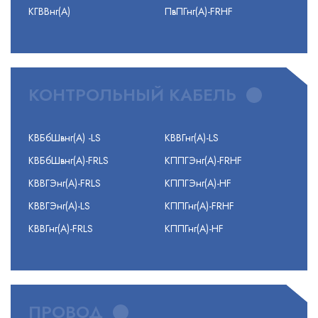
КГВВнг(А)
ПвПГнг(А)-FRHF
КОНТРОЛЬНЫЙ КАБЕЛЬ
КВБбШвнг(А) -LS
КВВГнг(А)-LS
КВБбШвнг(А)-FRLS
КППГЭнг(А)-FRHF
КВВГЭнг(А)-FRLS
КППГЭнг(А)-HF
КВВГЭнг(А)-LS
КППГнг(А)-FRHF
КВВГнг(А)-FRLS
КППГнг(А)-HF
ПРОВОД