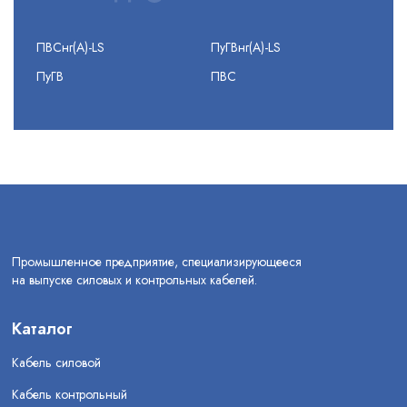
ПВСнг(А)-LS
ПуГВнг(А)-LS
ПуГВ
ПВС
Промышленное предприятие, специализирующееся
на выпуске силовых и контрольных кабелей.
Каталог
Кабель силовой
Кабель контрольный