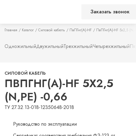
Заказать звонок
Главная
Каталог
Силовой кабель
ПвПГнг(А)-HF
ПвПГнг(А)-HF 5х2,5 (N,P
Одножильный
Двужильный
Трехжильный
Четырехжильный
Пя
СИЛОВОЙ КАБЕЛЬ
ПВПГНГ(А)-HF 5Х2,5
(N,PE) -0,66
ТУ 27.32.13-018-12350648-2018
Руководство по эксплуатации
Сертификат соответствия требования ФЗ-123 от