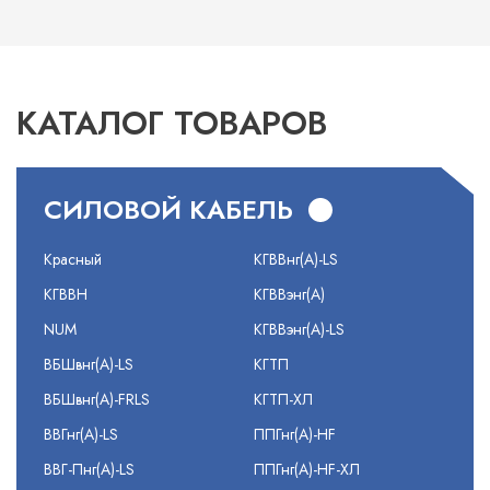
КАТАЛОГ ТОВАРОВ
СИЛОВОЙ КАБЕЛЬ
Красный
КГВВнг(А)-LS
КГВВН
КГВВэнг(А)
NUM
КГВВэнг(А)-LS
ВБШвнг(А)-LS
КГТП
ВБШвнг(А)-FRLS
КГТП-ХЛ
ВВГнг(А)-LS
ППГнг(А)-HF
ВВГ-Пнг(А)-LS
ППГнг(А)-HF-ХЛ