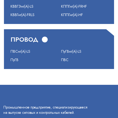
КВВГЭнг(А)-LS
КППГнг(А)-FRHF
КВВГнг(А)-FRLS
КППГнг(А)-HF
ПРОВОД
ПВСнг(А)-LS
ПуГВнг(А)-LS
ПуГВ
ПВС
Промышленное предприятие, специализирующееся
на выпуске силовых и контрольных кабелей.