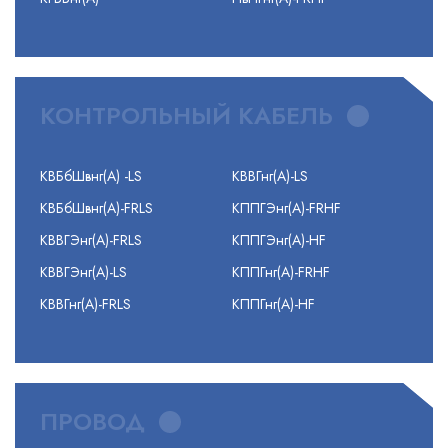
КОНТРОЛЬНЫЙ КАБЕЛЬ
КВБбШвнг(А) -LS
КВВГнг(А)-LS
КВБбШвнг(А)-FRLS
КППГЭнг(А)-FRHF
КВВГЭнг(А)-FRLS
КППГЭнг(А)-HF
КВВГЭнг(А)-LS
КППГнг(А)-FRHF
КВВГнг(А)-FRLS
КППГнг(А)-HF
ПРОВОД