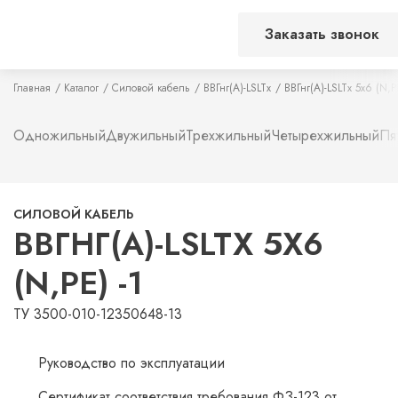
Заказать звонок
Главная
Каталог
Силовой кабель
ВВГнг(А)-LSLTx
ВВГнг(А)-LSLTx 5х6 (N,P
Одножильный
Двужильный
Трехжильный
Четырехжильный
Пя
СИЛОВОЙ КАБЕЛЬ
ВВГНГ(А)-LSLTX 5Х6
(N,PE) -1
ТУ 3500-010-12350648-13
Руководство по эксплуатации
Сертификат соответствия требования ФЗ-123 от